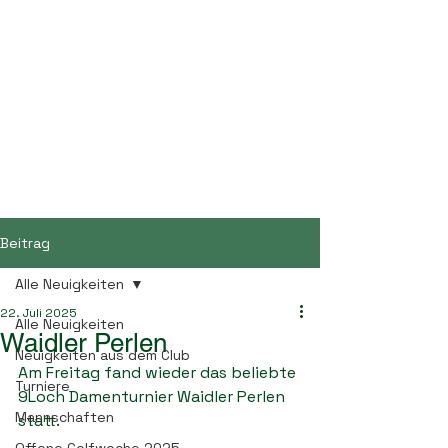
Golf- und Landclub
Bayerwald
Beitrag
Alle Neuigkeiten
22. Juli 2025
Alle Neuigkeiten
Waidler Perlen
Neuigkeiten aus dem Club
Am Freitag fand wieder das beliebte 
Turniere
9Loch Damenturnier Waidler Perlen 
Mannschaften
statt.