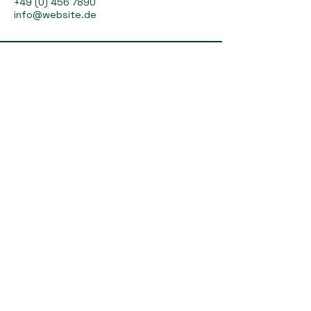
+49 (0) 456 7890
info@website.de
Poppenreut 11, 94118
Jandelsbrunn, Deutschland
Datenschutzerklärung
Barrierefreiheitserklärung
Allgemeine Geschäftsbedingungen
Rückerstattungsrichtlinie
© 2026 by Golf- und Landclub Bayerwald.
Powered and secured by
Wix