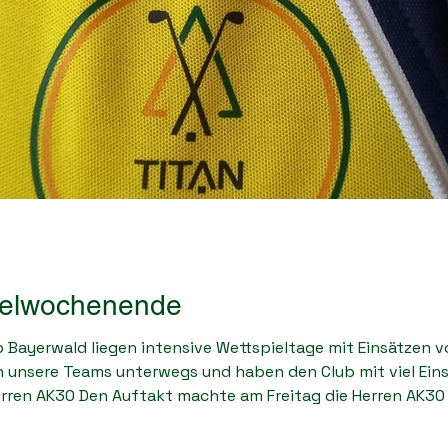
ielwochenende
 Bayerwald liegen intensive Wettspieltage mit Einsätzen vo
en unsere Teams unterwegs und haben den Club mit viel Ein
erren AK30 Den Auftakt machte am Freitag die Herren AK30
em Schlag Rückstand auf Rang 3 denkbar knapp hinter dem
n