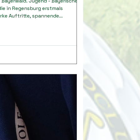
 Bayerwald. Jugend - Bayerische
ie in Regensburg erstmals
arke Auftritte, spannende
gend holt in Regensburg sensationell