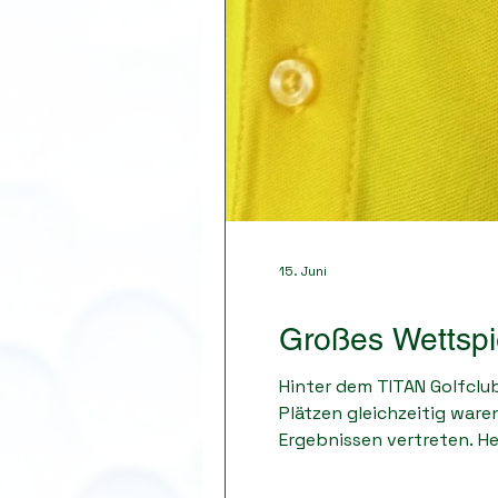
15. Juni
Großes Wettsp
Hinter dem TITAN Golfclub
Plätzen gleichzeitig war
Ergebnissen vertreten. H
landete dort mit nur ein
auch der Auftritt im neue