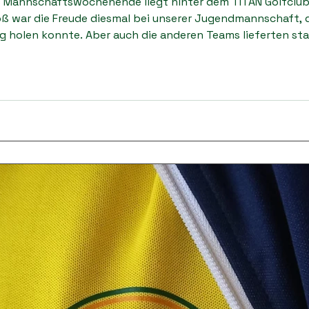
es Mannschaftswochenende liegt hinter dem TITAN Golfclub
ß war die Freude diesmal bei unserer Jugendmannschaft, d
g holen konnte. Aber auch die anderen Teams lieferten st
Menge positive Signale für den weiteren Saisonverlauf. Ju
absolute Hi