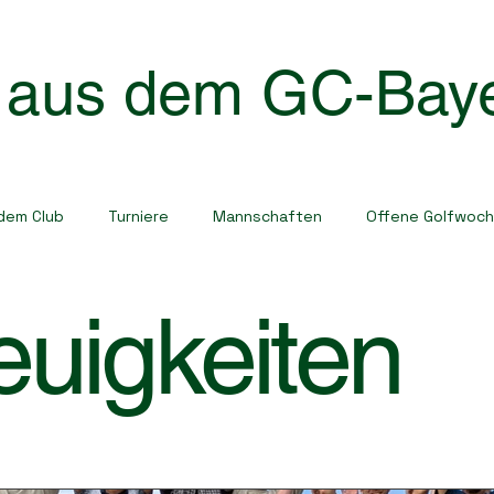
 aus dem GC-Baye
dem Club
Turniere
Mannschaften
Offene Golfwoc
euigkeiten