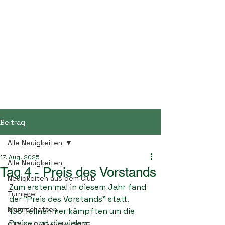
Golf- und Landclub
Bayerwald
Beitrag
Alle Neuigkeiten
17. Aug. 2025
Alle Neuigkeiten
Tag 4 - Preis des Vorstands
Neuigkeiten aus dem Club
Zum ersten mal in diesem Jahr fand 
Turniere
der "Preis des Vorstands" statt. 
Mannschaften
103 Teilnehmer kämpften um die 
Preise und die vielen 