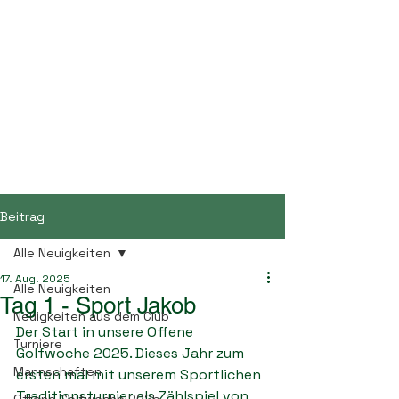
Golf- und Landclub
Bayerwald
Beitrag
Alle Neuigkeiten
17. Aug. 2025
Alle Neuigkeiten
Tag 1 - Sport Jakob
Neuigkeiten aus dem Club
Der Start in unsere Offene 
Turniere
Golfwoche 2025. Dieses Jahr zum 
Mannschaften
ersten mal mit unserem Sportlichen 
Traditionsturnier als Zählspiel von 