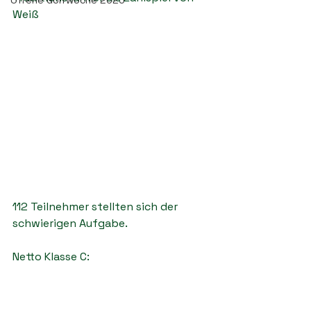
Offene Golfwoche 2025
Weiß 
112 Teilnehmer stellten sich der 
schwierigen Aufgabe.
Netto Klasse C: