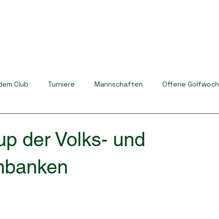
dem Club
Turniere
Mannschaften
Offene Golfwoc
up der Volks- und
enbanken