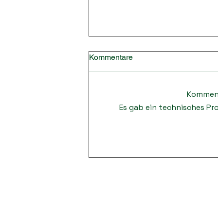
Kommentare
Komment
Es gab ein technisches Pro
Nichtgolfermeisterschaft,
Tiger & Rabbit und
Rangeparty 2026