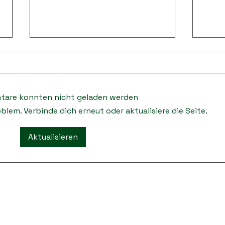
are konnten nicht geladen werden
Donaupokal 2026
blem. Verbinde dich erneut oder aktualisiere die Seite.
1. P
Aktualisieren
Cup 