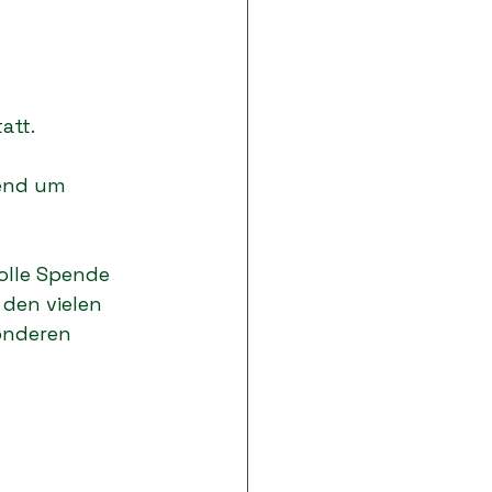
att.
end um 
olle Spende 
den vielen 
onderen 