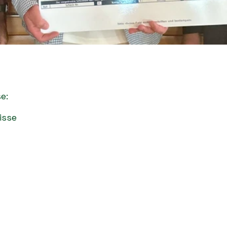
e:
isse